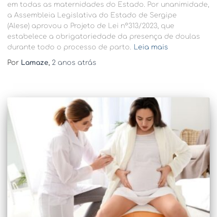
em todas as maternidades do Estado. Por unanimidade,
a Assembleia Legislativa do Estado de Sergipe
(Alese) aprovou o Projeto de Lei n°313/2023, que
estabelece a obrigatoriedade da presença de doulas
durante todo o processo de parto.
Leia mais
Por
Lamaze
,
2 anos
atrás