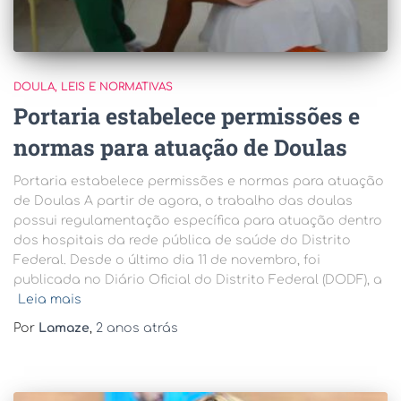
DOULA
LEIS E NORMATIVAS
Portaria estabelece permissões e
normas para atuação de Doulas
Portaria estabelece permissões e normas para atuação
de Doulas A partir de agora, o trabalho das doulas
possui regulamentação específica para atuação dentro
dos hospitais da rede pública de saúde do Distrito
Federal. Desde o último dia 11 de novembro, foi
publicada no Diário Oficial do Distrito Federal (DODF), a
Leia mais
Por
Lamaze
,
2 anos
atrás