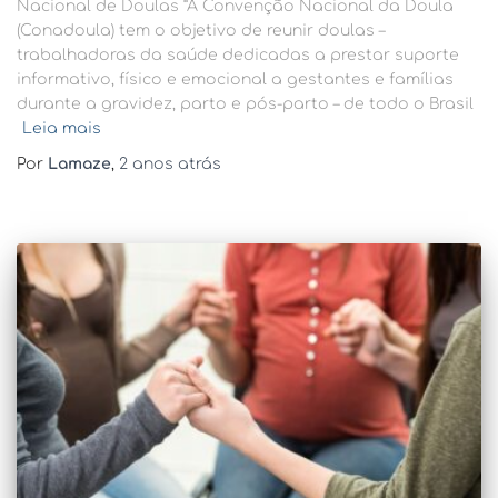
Nacional de Doulas “A Convenção Nacional da Doula
(Conadoula) tem o objetivo de reunir doulas –
trabalhadoras da saúde dedicadas a prestar suporte
informativo, físico e emocional a gestantes e famílias
durante a gravidez, parto e pós-parto – de todo o Brasil
Leia mais
Por
Lamaze
,
2 anos
atrás