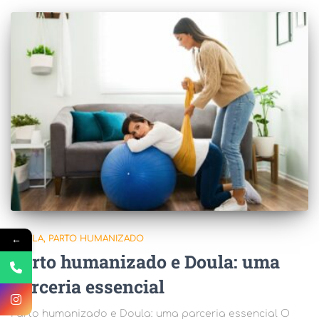
DOULA
PARTO HUMANIZADO
←
Parto humanizado e Doula: uma
parceria essencial
Parto humanizado e Doula: uma parceria essencial O