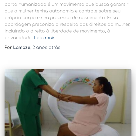
parto humanizado é um movimento que busca garantir
que a mulher tenha autonomia e controle sobre seu
próprio corpo e seu processo de nascimento. Essa
abordagem preconiza o respeito aos direitos da mulher,
incluindo o direito à liberdade de movimento, à
privacidade,
Leia mais
Por
Lamaze
,
2 anos
atrás