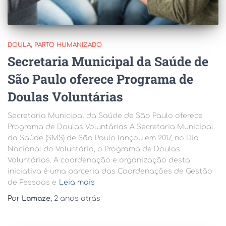
DOULA
PARTO HUMANIZADO
Secretaria Municipal da Saúde de
São Paulo oferece Programa de
Doulas Voluntárias
Secretaria Municipal da Saúde de São Paulo oferece
Programa de Doulas Voluntárias A Secretaria Municipal
da Saúde (SMS) de São Paulo lançou em 2017, no Dia
Nacional do Voluntário, o Programa de Doulas
Voluntárias. A coordenação e organização desta
iniciativa é uma parceria das Coordenações de Gestão
de Pessoas e
Leia mais
Por
Lamaze
,
2 anos
atrás