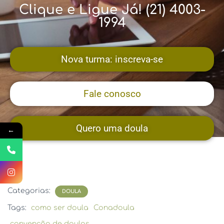
Clique e Ligue Já! (21) 4003-
1994
Nova turma: inscreva-se
Fale conosco
Quero uma doula
←
Categorias:
DOULA
Tags:
como ser doula
Conadoula
convenção de doulas