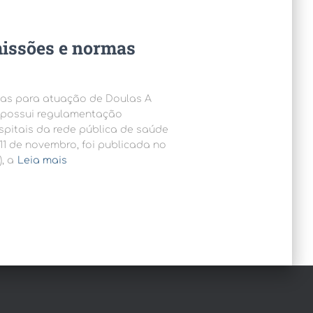
missões e normas
mas para atuação de Doulas A
s possui regulamentação
spitais da rede pública de saúde
 11 de novembro, foi publicada no
, a
Leia mais