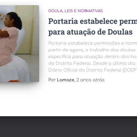
DOULA
LEIS E NORMATIVAS
Portaria estabelece per
para atuação de Doulas
Portaria estabelece permissões e nor
partir de agora, o trabalho das doula
específica para atuação dentro dos ho
do Distrito Federal. Desde o último dia
Diário Oficial do Distrito Federal (DODF)
Por
Lamaze
,
2 anos
atrás