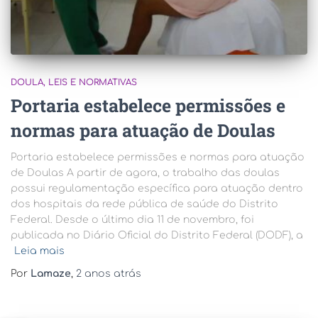
DOULA
LEIS E NORMATIVAS
Portaria estabelece permissões e
normas para atuação de Doulas
Portaria estabelece permissões e normas para atuação
de Doulas A partir de agora, o trabalho das doulas
possui regulamentação específica para atuação dentro
dos hospitais da rede pública de saúde do Distrito
Federal. Desde o último dia 11 de novembro, foi
publicada no Diário Oficial do Distrito Federal (DODF), a
Leia mais
Por
Lamaze
,
2 anos
atrás