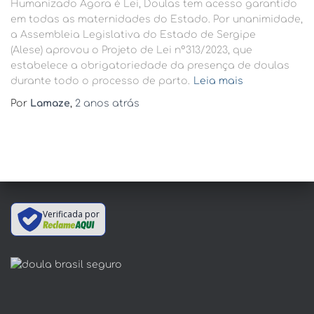
Humanizado Agora é Lei, Doulas tem acesso garantido
em todas as maternidades do Estado. Por unanimidade,
a Assembleia Legislativa do Estado de Sergipe
(Alese) aprovou o Projeto de Lei n°313/2023, que
estabelece a obrigatoriedade da presença de doulas
durante todo o processo de parto.
Leia mais
Por
Lamaze
,
2 anos
atrás
Verificada por