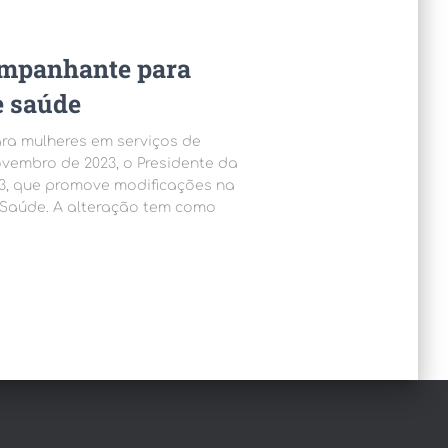
companhante para
e saúde
ra mulheres em serviços de
ovembro de 2023, o Presidente da
23, que promove modificações na
 Saúde. A alteração tem como