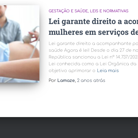
GESTAÇÃO E SAÚDE
LEIS E NORMATIVAS
Lei garante direito a a
mulheres em serviços d
Lei garante direito a acompanhante pa
saúde Agora é lei! Desde o dia 27 de n
República sancionou a Lei nº 14.737/20
Lei conhecida como a Lei Orgânica da
objetivo aprimorar o
Leia mais
Por
Lamaze
,
2 anos
atrás