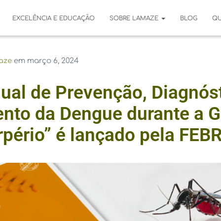
EXCELÊNCIA E EDUCAÇÃO
SOBRE LAMAZE
BLOG
Q
aze
em
março 6, 2024
ual de Prevenção, Diagnóst
nto da Dengue durante a 
rpério” é lançado pela FE