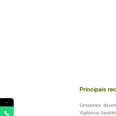
Principais r
←
Gestantes devem
Vigilância Sanitár