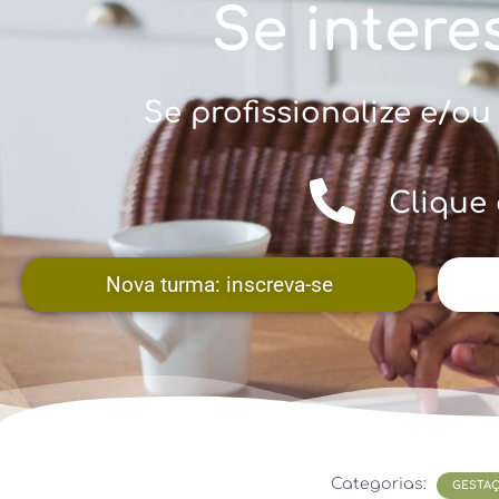
Se intere
Se profissionalize e/
Clique 
Nova turma: inscreva-se
Categorias:
GESTAÇ