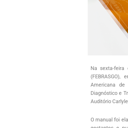
Na sexta-feira
(FEBRASGO), e
Americana de 
Diagnóstico e T
Auditório Carlyl
O manual foi el
gestantes e pu