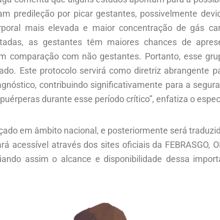
m predileção por picar gestantes, possivelmente devi
rporal mais elevada e maior concentração de gás car
tadas, as gestantes têm maiores chances de apres
em comparação com não gestantes. Portanto, esse grup
dado. Este protocolo servirá como diretriz abrangente p
agnóstico, contribuindo significativamente para a segur
puérperas durante esse período crítico”, enfatiza o especi
çado em âmbito nacional, e posteriormente será traduzid
ará acessível através dos sites oficiais da FEBRASGO, O
iando assim o alcance e disponibilidade dessa import