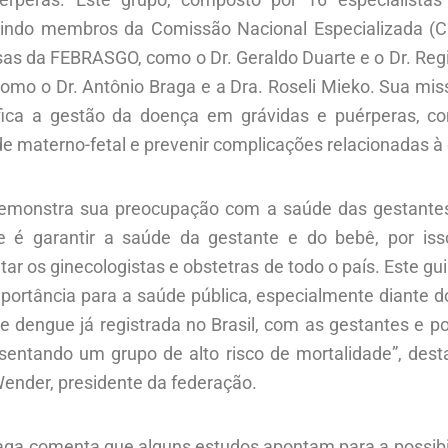
cluindo membros da Comissão Nacional Especializada 
sas da FEBRASGO, como o Dr. Geraldo Duarte e o Dr. Reg
como o Dr. Antônio Braga e a Dra. Roseli Mieko. Sua mis
fica a gestão da doença em grávidas e puérperas, co
e materno-fetal e prevenir complicações relacionadas à
monstra sua preocupação com a saúde das gestantes
de é garantir a saúde da gestante e do bebê, por is
itar os ginecologistas e obstetras de todo o país. Este gu
portância para a saúde pública, especialmente diante d
e dengue já registrada no Brasil, com as gestantes e p
sentando um grupo de alto risco de mortalidade”, dest
Wender, presidente da federação.
raga comenta que alguns estudos apontam para a possibi