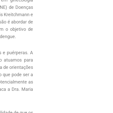
(CNE) de Doenças
is Kreitchmann e
são é abordar de
m o objetivo de
 dengue.
 e puérperas. A
so atuamos para
ia de orientações
o que pode ser a
otencialmente as
aca a Dra. Maria
lidade de que os