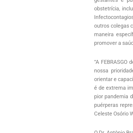
obstetrícia, in
Infectocontagio
outros colegas 
maneira especí
promover a saúd
“A FEBRASGO de
nossa priorida
orientar e capac
é de extrema im
pior pandemia d
puérperas repre
Celeste Osório 
O Dr. Antônio B