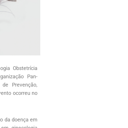
gia Obstetrícia
ganização Pan-
 de Prevenção,
vento ocorreu no
ejo da doença em
 em ginecologia