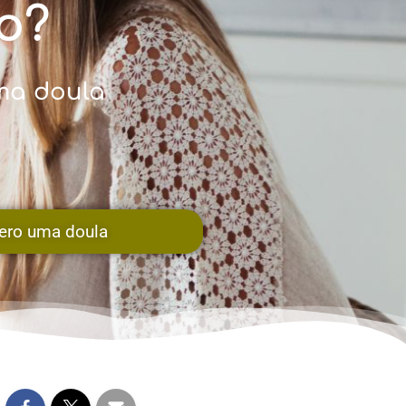
o?
ma doula
ero uma doula