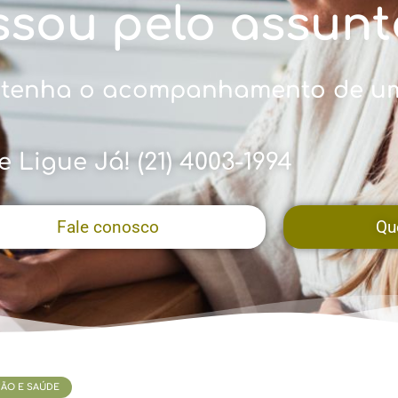
ssou pelo assunt
ou tenha o acompanhamento de u
e Ligue Já! (21) 4003-1994
Fale conosco
Qu
ÃO E SAÚDE