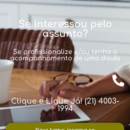
Se interessou pelo
assunto?
Se profissionalize e/ou tenha o
acompanhamento de uma doula
Clique e Ligue Já! (21) 4003-
1994
Nova turma: inscreva-se